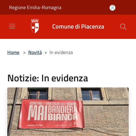
Salta al contenuto principale
Regione Emilia-Romagna
Comune di Piacenza
Home
>
Novità
>
In evidenza
Notizie: In evidenza