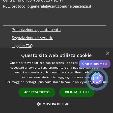
PEC:
protocollo.generale@cert.comune.piacenza.it
Prenotazione appuntamento
Segnalazione disservizio
Leggi le FAQ
×
Richiesta assistenza
Questo sito web utilizza cookie
Attuazione Misure PNRR
Questo sito web utilizza cookie tecnici e assimilati strettamente
✕
Chatta con me
necessari al corretto funzionamento e alla navigazione del sito,
nonché un cookie tecnico analitico al solo fine di elaborare
informazioni statistiche, aggregate e anonime.
Per maggiori dettagli, può consultare la cookie policy al seguente
link
Amministrazione trasparente
RIFIUTA TUTTO
ACCETTA TUTTO
Informativa privacy
Note legali
MOSTRA DETTAGLI
Dichiarazione di accessibilità