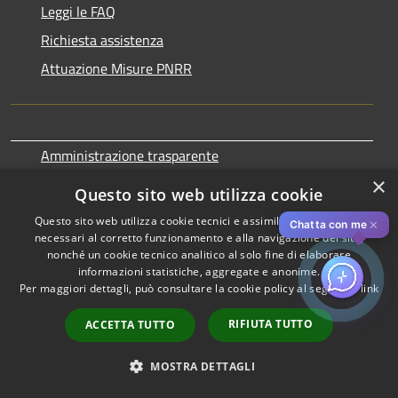
Leggi le FAQ
Richiesta assistenza
Attuazione Misure PNRR
Amministrazione trasparente
×
Informativa privacy
Questo sito web utilizza cookie
Note legali
Questo sito web utilizza cookie tecnici e assimilati strettamente
✕
Chatta con me
Dichiarazione di accessibilità
necessari al corretto funzionamento e alla navigazione del sito,
nonché un cookie tecnico analitico al solo fine di elaborare
Piano di miglioramento dei servizi
informazioni statistiche, aggregate e anonime.
Per maggiori dettagli, può consultare la cookie policy al seguente
link
Newsletter
Social media
RIFIUTA TUTTO
ACCETTA TUTTO
MOSTRA DETTAGLI
SEGUICI SU