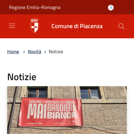
Salta al contenuto principale
Regione Emilia-Romagna
Comune di Piacenza
Home
>
Novità
>
Notizie
Notizie