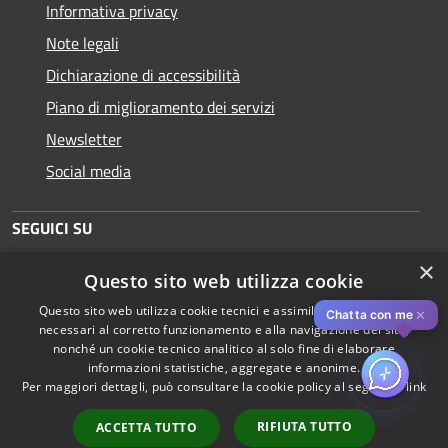
Informativa privacy
Note legali
Dichiarazione di accessibilità
Piano di miglioramento dei servizi
Newsletter
Social media
SEGUICI SU
×
Questo sito web utilizza cookie
Questo sito web utilizza cookie tecnici e assimilati strettamente
✕
Chatta con me
necessari al corretto funzionamento e alla navigazione del sito,
nonché un cookie tecnico analitico al solo fine di elaborare
informazioni statistiche, aggregate e anonime.
RSS
Copyright © 2026 • Comune di
Per maggiori dettagli, può consultare la cookie policy al seguente
link
Accessibilità
Piacenza • Powered by
Privacy
Municipium
Accesso
•
RIFIUTA TUTTO
ACCETTA TUTTO