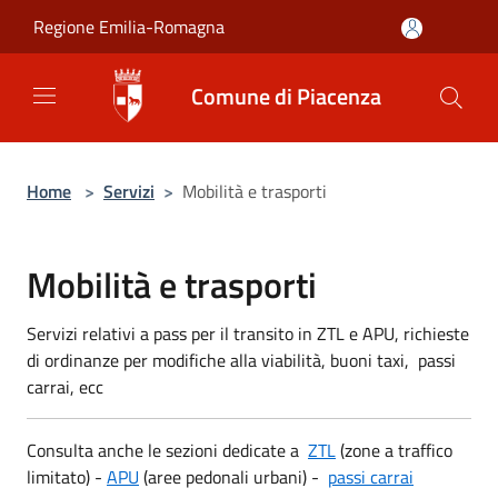
Salta al contenuto principale
Regione Emilia-Romagna
Comune di Piacenza
Home
>
Servizi
>
Mobilità e trasporti
Mobilità e trasporti
Servizi relativi a pass per il transito in ZTL e APU, richieste
di ordinanze per modifiche alla viabilità, buoni taxi, passi
carrai, ecc
Consulta anche le sezioni dedicate a
ZTL
(zone a traffico
limitato) -
APU
(aree pedonali urbani) -
passi carrai