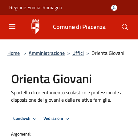
Salta al contenuto principale
Regione Emilia-Romagna
Comune di Piacenza
Home
>
Amministrazione
>
Uffici
>
Orienta Giovani
Orienta Giovani
Sportello di orientamento scolastico e professionale a
disposizione dei giovani e delle relative famiglie.
Condividi
Vedi azioni
Argomenti: