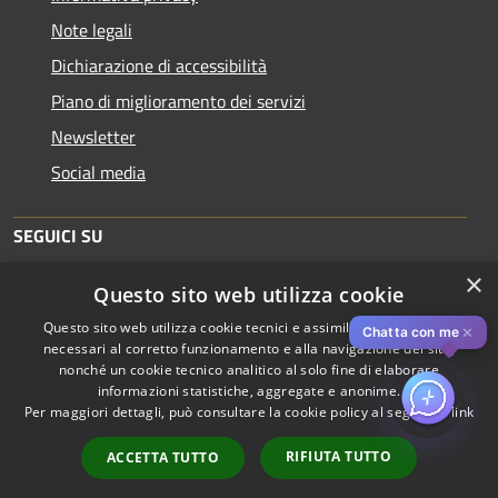
Note legali
Dichiarazione di accessibilità
Piano di miglioramento dei servizi
Newsletter
Social media
SEGUICI SU
×
Questo sito web utilizza cookie
Questo sito web utilizza cookie tecnici e assimilati strettamente
✕
Chatta con me
necessari al corretto funzionamento e alla navigazione del sito,
nonché un cookie tecnico analitico al solo fine di elaborare
informazioni statistiche, aggregate e anonime.
RSS
Copyright © 2026 • Comune di
Per maggiori dettagli, può consultare la cookie policy al seguente
link
Accessibilità
Piacenza • Powered by
Privacy
Municipium
Accesso
•
RIFIUTA TUTTO
ACCETTA TUTTO
Cookie
redazione