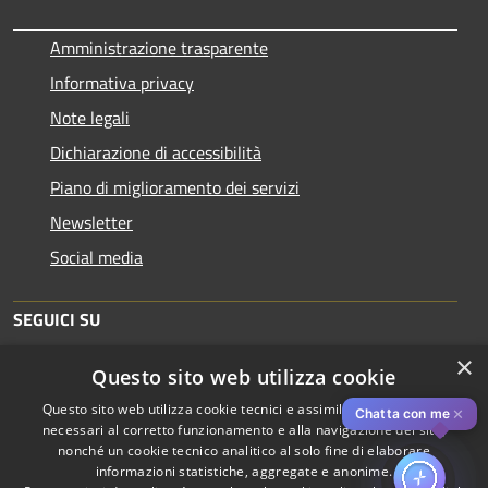
Amministrazione trasparente
Informativa privacy
Note legali
Dichiarazione di accessibilità
Piano di miglioramento dei servizi
Newsletter
Social media
SEGUICI SU
×
Questo sito web utilizza cookie
Questo sito web utilizza cookie tecnici e assimilati strettamente
✕
Chatta con me
necessari al corretto funzionamento e alla navigazione del sito,
nonché un cookie tecnico analitico al solo fine di elaborare
informazioni statistiche, aggregate e anonime.
RSS
Copyright © 2026 • Comune di