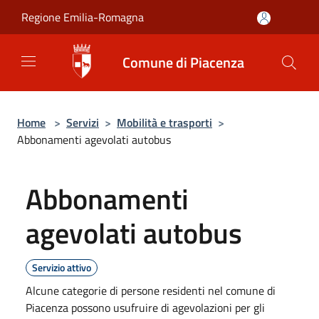
Salta al contenuto principale
Regione Emilia-Romagna
Comune di Piacenza
Home
>
Servizi
>
Mobilità e trasporti
>
Abbonamenti agevolati autobus
Abbonamenti
agevolati autobus
Servizio attivo
Alcune categorie di persone residenti nel comune di
Piacenza possono usufruire di agevolazioni per gli