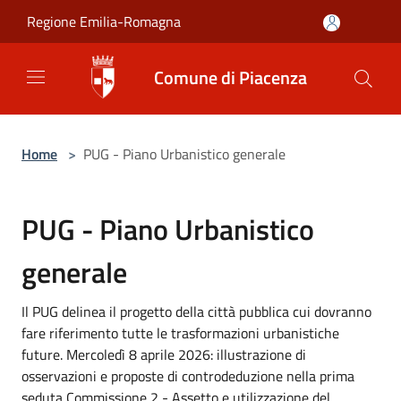
Salta al contenuto principale
Regione Emilia-Romagna
Comune di Piacenza
Home
>
PUG - Piano Urbanistico generale
PUG - Piano Urbanistico
generale
Il PUG delinea il progetto della città pubblica cui dovranno
fare riferimento tutte le trasformazioni urbanistiche
future. Mercoledì 8 aprile 2026: illustrazione di
osservazioni e proposte di controdeduzione nella prima
seduta Commissione 2 - Assetto e utilizzazione del