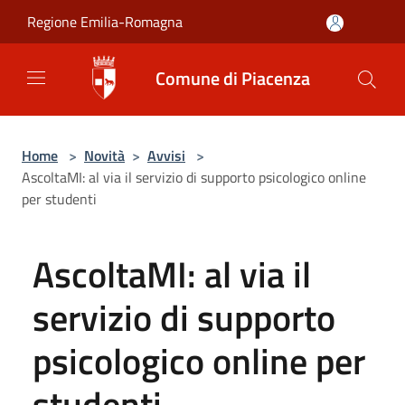
Salta al contenuto principale
Regione Emilia-Romagna
Comune di Piacenza
Home
>
Novità
>
Avvisi
>
AscoltaMI: al via il servizio di supporto psicologico online
per studenti
AscoltaMI: al via il
servizio di supporto
psicologico online per
studenti