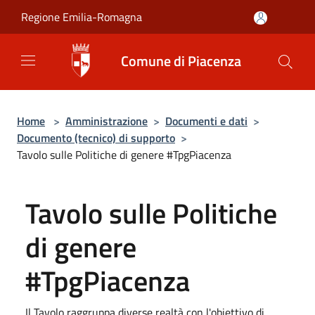
Salta al contenuto principale
Regione Emilia-Romagna
Comune di Piacenza
Home
>
Amministrazione
>
Documenti e dati
>
Documento (tecnico) di supporto
>
Tavolo sulle Politiche di genere #TpgPiacenza
Tavolo sulle Politiche
di genere
#TpgPiacenza
Il Tavolo raggruppa diverse realtà con l'obiettivo di