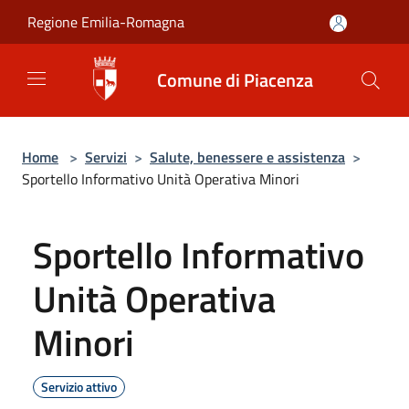
Salta al contenuto principale
Regione Emilia-Romagna
Comune di Piacenza
Home
>
Servizi
>
Salute, benessere e assistenza
>
Sportello Informativo Unità Operativa Minori
Sportello Informativo
Unità Operativa
Minori
Servizio attivo