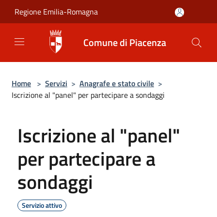
Salta al contenuto principale
Regione Emilia-Romagna
Comune di Piacenza
Home
>
Servizi
>
Anagrafe e stato civile
>
Iscrizione al "panel" per partecipare a sondaggi
Iscrizione al "panel"
per partecipare a
sondaggi
Servizio attivo