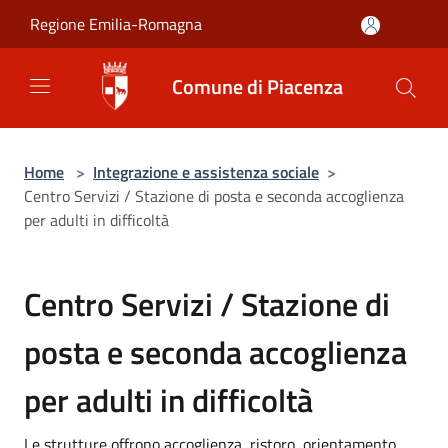
Salta al contenuto principale
Regione Emilia-Romagna
Comune di Piacenza
Home
>
Integrazione e assistenza sociale
>
Centro Servizi / Stazione di posta e seconda accoglienza
per adulti in difficoltà
Centro Servizi / Stazione di
posta e seconda accoglienza
per adulti in difficoltà
Le strutture offrono accoglienza, ristoro, orientamento,