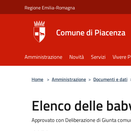
Salta al contenuto principale
Regione Emilia-Romagna
Comune di Piacenza
Amministrazione
Novità
Servizi
Vivere 
Home
>
Amministrazione
>
Documenti e dati
Elenco delle baby
Approvato con Deliberazione di Giunta comu