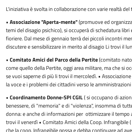
L'iniziativa è svolta in collaborazione con varie realtà del t
•
Associazione "Aperta-mente"
(promuove ed organizza in
temi del disagio psichico), si occuperà di schedatura libri
fioriere. Dal mese di gennaio terrà dei piccoli incontri mens
discutere e sensibilizzare in merito al disagio Li trovi il l
•
Comitato Amici del Parco della Pertite
(comitato nato 
come quello della Pertite, oggi area militare, ma che si o
se vuoi saperne di più li trovi il mercoledì. • Associazione
la voce e i problemi dei cittadini verso le amministrazioni 
•
Coordinamento Donne-SPI CGIL
( si occupano di azioni
benessere, di "memoria" e di "violenza", insomma di tutte
donna: e anche di informazioni per ottimizzare il tempo an
trovi il venerdì • Comitato Amici della Coop. Infrangibile 
che la coop. Infrangibile possa e debba continuare ad aver