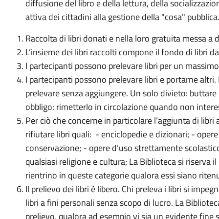
diffusione del libro e della lettura, della socializzaz
attiva dei cittadini alla gestione della "cosa" pubblica
Raccolta di libri donati e nella loro gratuita messa a d
L’insieme dei libri raccolti compone il fondo di libri d
I partecipanti possono prelevare libri per un massimo
I partecipanti possono prelevare libri e portarne altri
prelevare senza aggiungere. Un solo divieto: buttare 
obbligo: rimetterlo in circolazione quando non intere
Per ciò che concerne in particolare l’aggiunta di libri a
rifiutare libri quali: - enciclopedie e dizionari; - ope
conservazione; - opere d’uso strettamente scolastico
qualsiasi religione e cultura; La Biblioteca si riserva il
rientrino in queste categorie qualora essi siano riten
Il prelievo dei libri è libero. Chi preleva i libri si im
libri a fini personali senza scopo di lucro. La Biblioteca
prelievo, qualora ad esempio vi sia un evidente fine s