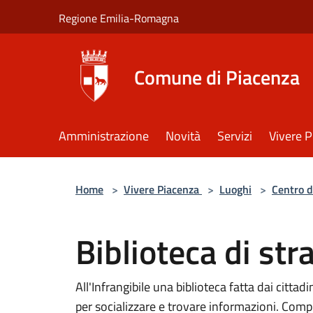
Salta al contenuto principale
Regione Emilia-Romagna
Comune di Piacenza
Amministrazione
Novità
Servizi
Vivere 
Home
>
Vivere Piacenza
>
Luoghi
>
Centro d
Biblioteca di str
All'Infrangibile una biblioteca fatta dai cittadin
per socializzare e trovare informazioni. Compr