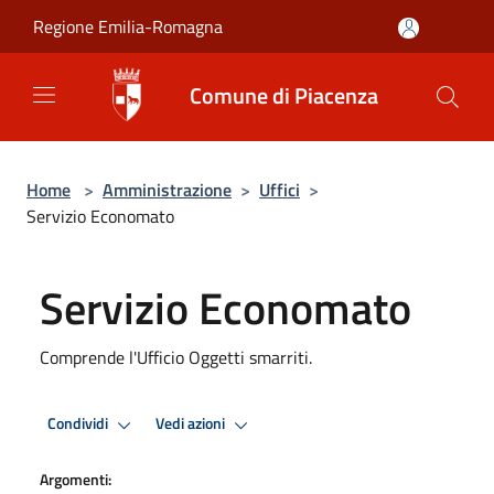
Salta al contenuto principale
Regione Emilia-Romagna
Comune di Piacenza
Home
>
Amministrazione
>
Uffici
>
Servizio Economato
Servizio Economato
Comprende l'Ufficio Oggetti smarriti.
Condividi
Vedi azioni
Argomenti: