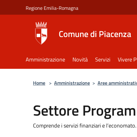
Salta al contenuto principale
Regione Emilia-Romagna
Comune di Piacenza
Amministrazione
Novità
Servizi
Vivere 
Home
>
Amministrazione
>
Aree amministrati
Settore Progra
Comprende i servizi finanziari e l’economato.