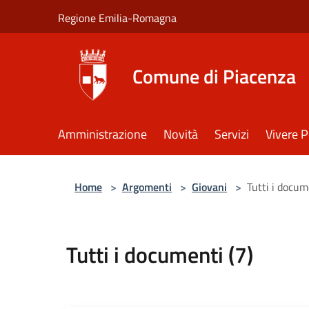
Salta al contenuto principale
Regione Emilia-Romagna
Comune di Piacenza
Amministrazione
Novità
Servizi
Vivere 
Home
>
Argomenti
>
Giovani
>
Tutti i docum
Tutti i documenti (7)