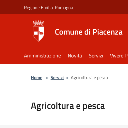
Salta al contenuto principale
Regione Emilia-Romagna
Comune di Piacenza
Amministrazione
Novità
Servizi
Vivere 
Home
>
Servizi
>
Agricoltura e pesca
Agricoltura e pesca