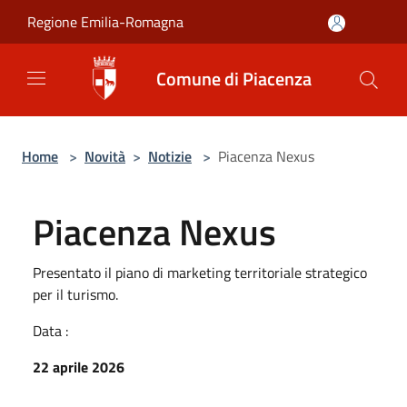
Salta al contenuto principale
Regione Emilia-Romagna
Comune di Piacenza
Home
>
Novità
>
Notizie
>
Piacenza Nexus
Piacenza Nexus
Presentato il piano di marketing territoriale strategico
per il turismo.
Data :
22 aprile 2026