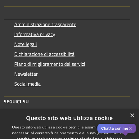
Amministrazione trasparente
Informativa privacy
Note legali
Dichiarazione di accessibilità
Piano di miglioramento dei servizi
Newsletter
Social media
SEGUICI SU
×
Questo sito web utilizza cookie
Questo sito web utilizza cookie tecnici e assimilati strettamente
✕
Chatta con me
necessari al corretto funzionamento e alla navigazione del sito,
nonché un cookie tecnico analitico al solo fine di elaborare