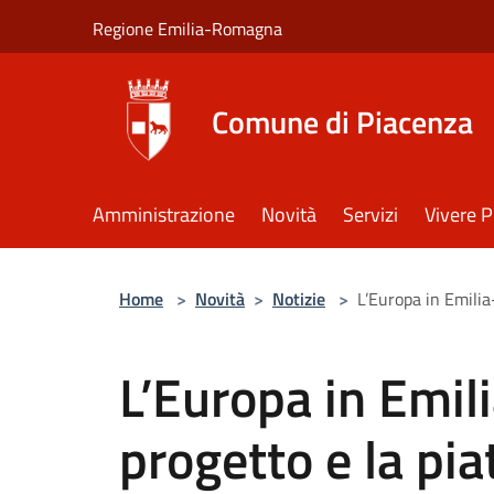
Salta al contenuto principale
Regione Emilia-Romagna
Comune di Piacenza
Amministrazione
Novità
Servizi
Vivere 
Home
>
Novità
>
Notizie
>
L’Europa in Emilia
L’Europa in Emil
progetto e la pi