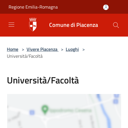
Salta al contenuto principale
Regione Emilia-Romagna
Comune di Piacenza
Home
>
Vivere Piacenza
>
Luoghi
>
Università/Facoltà
Università/Facoltà