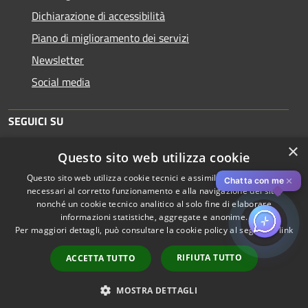
Dichiarazione di accessibilità
Piano di miglioramento dei servizi
Newsletter
Social media
SEGUICI SU
×
Questo sito web utilizza cookie
Questo sito web utilizza cookie tecnici e assimilati strettamente
✕
Chatta con me
necessari al corretto funzionamento e alla navigazione del sito,
nonché un cookie tecnico analitico al solo fine di elaborare
informazioni statistiche, aggregate e anonime.
RSS
Copyright © 2026 • Comune di
Per maggiori dettagli, può consultare la cookie policy al seguente
link
Accessibilità
Piacenza • Powered by
Privacy
Municipium
Accesso
•
RIFIUTA TUTTO
ACCETTA TUTTO
Cookie
redazione
Mappa del sito
MOSTRA DETTAGLI