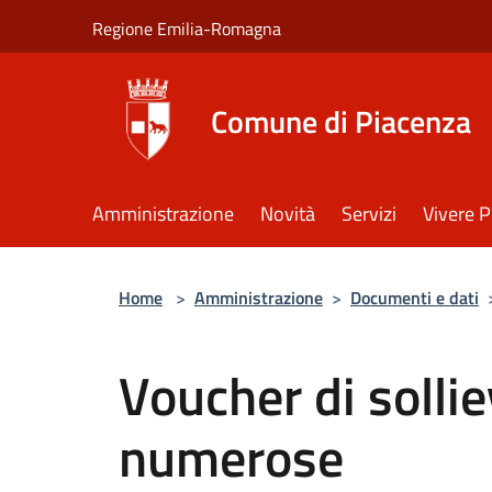
Salta al contenuto principale
Regione Emilia-Romagna
Comune di Piacenza
Amministrazione
Novità
Servizi
Vivere 
Home
>
Amministrazione
>
Documenti e dati
Voucher di sollie
numerose