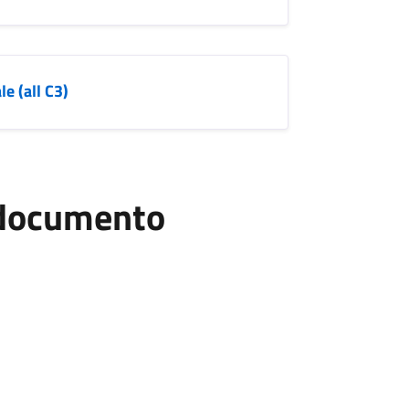
le (all C3)
l documento