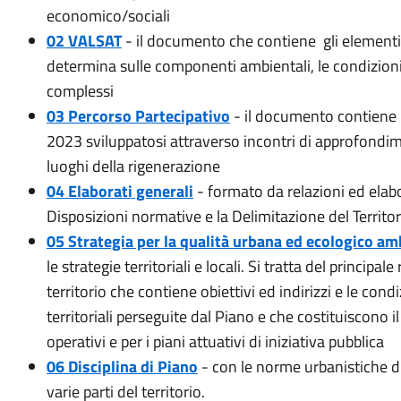
economico/sociali
02 VALSAT
- il documento che contiene gli elementi d
determina sulle componenti ambientali, le condizioni d
complessi
03 Percorso Partecipativo
- il documento contiene l
2023 sviluppatosi attraverso incontri di approfondim
luoghi della rigenerazione
04 Elaborati generali
- formato da relazioni ed elabo
Disposizioni normative e la Delimitazione del Territo
05 Strategia per la qualità urbana ed ecologico am
le strategie territoriali e locali. Si tratta del principa
territorio che contiene obiettivi ed indirizzi e le cond
territoriali perseguite dal Piano e che costituiscono i
operativi e per i piani attuativi di iniziativa pubblica
06 Disciplina di Piano
- con le norme urbanistiche di 
varie parti del territorio.