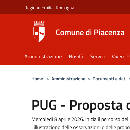
Salta al contenuto principale
Regione Emilia-Romagna
Comune di Piacenza
Amministrazione
Novità
Servizi
Vivere 
Home
>
Amministrazione
>
Documenti e dati
PUG - Proposta 
Mercoledì 8 aprile 2026: inizia il percorso 
l'illustrazione delle osservazioni e delle pro