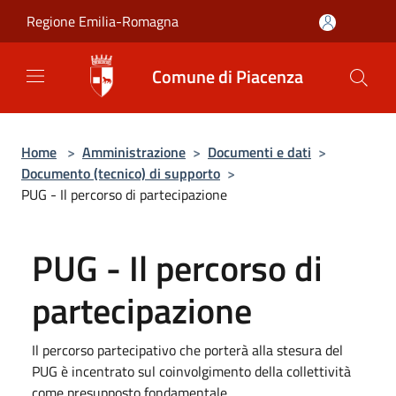
Salta al contenuto principale
Regione Emilia-Romagna
Comune di Piacenza
Home
>
Amministrazione
>
Documenti e dati
>
Documento (tecnico) di supporto
>
PUG - Il percorso di partecipazione
PUG - Il percorso di
partecipazione
Il percorso partecipativo che porterà alla stesura del
PUG è incentrato sul coinvolgimento della collettività
come presupposto fondamentale.