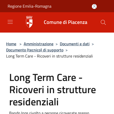
Salta al contenuto principale
Regione Emilia-Romagna
Comune di Piacenza
Home
>
Amministrazione
>
Documenti e dati
>
Documento (tecnico) di supporto
>
Long Term Care - Ricoveri in strutture residenziali
Long Term Care -
Ricoveri in strutture
residenziali
Bando Inps rivolto a persone ricoverate presso