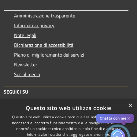
Amministrazione trasparente
Informativa privacy
Note legali
Dichiarazione di accessibilità
Piano di miglioramento dei servizi
Newsletter
Social media
SEGUICI SU
×
Questo sito web utilizza cookie
Questo sito web utilizza cookie tecnici e assimilati strettamente
✕
Chatta con me
necessari al corretto funzionamento e alla navigazione del sito,
nonché un cookie tecnico analitico al solo fine di elaborare
informazioni statistiche, aggregate e anonime.