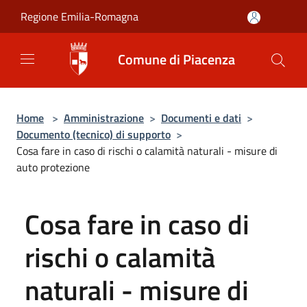
Salta al contenuto principale
Regione Emilia-Romagna
Comune di Piacenza
Home
>
Amministrazione
>
Documenti e dati
>
Documento (tecnico) di supporto
>
Cosa fare in caso di rischi o calamità naturali - misure di
auto protezione
Cosa fare in caso di
rischi o calamità
naturali - misure di