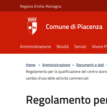
Salta al contenuto principale
Regione Emilia-Romagna
Comune di Piacenza
Amministrazione
Novità
Servizi
Vivere 
Home
>
Amministrazione
>
Documenti e dati
Regolamento per la qualificazione del centro storic
cambio d'uso delle attività commerciali
Regolamento per 