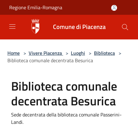
Salta al contenuto principale
Regione Emilia-Romagna
Comune di Piacenza
Home
>
Vivere Piacenza
>
Luoghi
>
Biblioteca
>
Biblioteca comunale decentrata Besurica
Biblioteca comunale
decentrata Besurica
Sede decentrata della biblioteca comunale Passerini-
Landi.