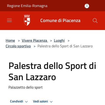
Salta al contenuto principale
Regione Emilia-Romagna
Comune di Piacenza
Home
>
Vivere Piacenza
>
Luoghi
>
Circolo sportivo
>
Palestra dello Sport di San Lazzaro
Palestra dello Sport di
San Lazzaro
Palazzetto dello sport
Condividi
Vedi azioni