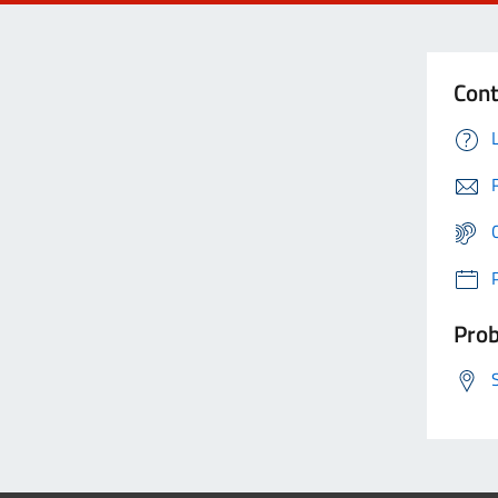
Cont
Prob