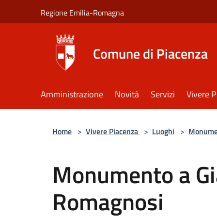
Salta al contenuto principale
Regione Emilia-Romagna
Comune di Piacenza
Amministrazione
Novità
Servizi
Vivere 
Home
>
Vivere Piacenza
>
Luoghi
>
Monume
Monumento a G
Romagnosi