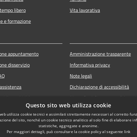
 tempo libero
Vita lavorativa
e e formazione
ione appuntamento
Amministrazione trasparente
one disservizio
Informativa privacy
FAQ
Note legali
 assistenza
Dichiarazione di accessibilità
ne Misure PNRR
Piano di miglioramento dei servi
Questo sito web utilizza cookie
Newsletter
web utilizza cookie tecnici e assimilati strettamente necessari al corretto fu
Social media
azione del sito, nonché un cookie tecnico analitico al solo fine di elaborare i
statistiche, aggregate e anonime.
Per maggiori dettagli, può consultare la cookie policy al seguente
link