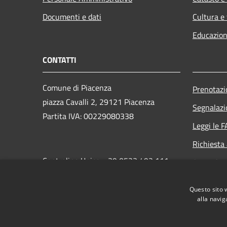
Documenti e dati
Cultura e
Educazion
CONTATTI
Comune di Piacenza
Prenotaz
piazza Cavalli 2, 29121 Piacenza
Segnalazi
Partita IVA: 00229080338
Leggi le 
Richiesta
Centralino Unico: +39 0523 492 111
Attuazio
PEC:
protocollo.generale@cert.comune.piacenza.it
Questo sito 
alla navig