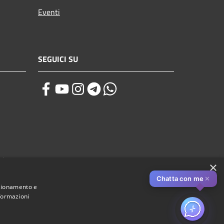
Eventi
SEGUICI SU
zi
×
Chatta con me
✕
nzionamento e
nformazioni