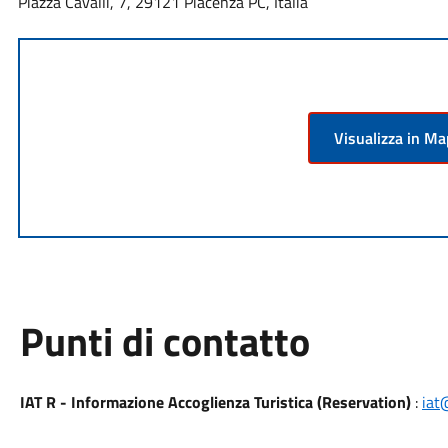
Piazza Cavalli, 7, 29121 Piacenza PC, Italia
Visualizza in M
Punti di contatto
IAT R - Informazione Accoglienza Turistica (Reservation)
:
iat