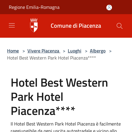
Salta al contenuto principale
Regione Emilia-Romagna
Comune di Piacenza
Home
>
Vivere Piacenza
>
Luoghi
>
Albergo
>
Hotel Best Western Park Hotel Piacenza****
Hotel Best Western
Park Hotel
Piacenza****
Il Hotel Best Western Park Hotel Piacenza è facilmente
raggiungibile da ogni uscita autostradale e vicino allo