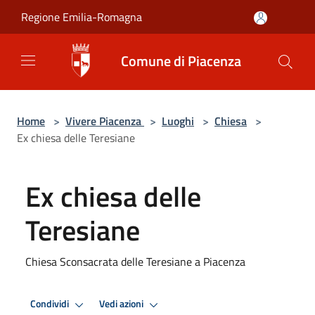
Salta al contenuto principale
Regione Emilia-Romagna
Comune di Piacenza
Home
>
Vivere Piacenza
>
Luoghi
>
Chiesa
>
Ex chiesa delle Teresiane
Ex chiesa delle
Teresiane
Chiesa Sconsacrata delle Teresiane a Piacenza
Condividi
Vedi azioni