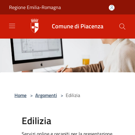
Salta al contenuto principale
Regione Emilia-Romagna
Comune di Piacenza
Home
>
Argomenti
>
Edilizia
Edilizia
Servizi online e recapiti per la presentazione