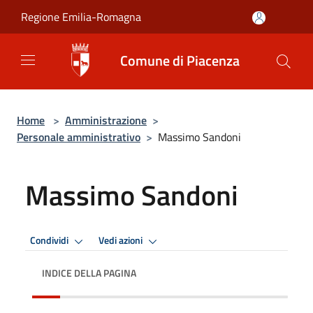
Salta al contenuto principale
Regione Emilia-Romagna
Comune di Piacenza
Home
>
Amministrazione
>
Personale amministrativo
>
Massimo Sandoni
Massimo Sandoni
Condividi
Vedi azioni
INDICE DELLA PAGINA