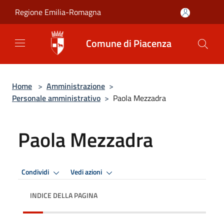
Salta al contenuto principale
Regione Emilia-Romagna
Comune di Piacenza
Home
>
Amministrazione
>
Personale amministrativo
>
Paola Mezzadra
Paola Mezzadra
Condividi
Vedi azioni
INDICE DELLA PAGINA