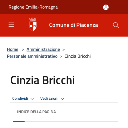
Salta al contenuto principale
Regione Emilia-Romagna
Comune di Piacenza
Home
>
Amministrazione
>
Personale amministrativo
>
Cinzia Bricchi
Cinzia Bricchi
Condividi
Vedi azioni
INDICE DELLA PAGINA